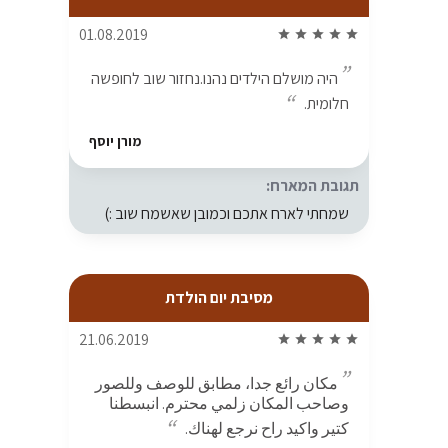
01.08.2019
star
star
star
star
star
היה מושלם הילדים נהנו.נחזור שוב לחופשה
חלומית.
מורן יוסף
תגובת המארח:
שמחתי לארח אתכם וכמובן שאשמח שוב :)
מסיבת יום הולדת
21.06.2019
star
star
star
star
star
مكان رائع جدا، مطابق للوصف وللصور
وصاحب المكان زلمي محترم. انبسطنا
كتير واكيد راح نرجع لهناك.