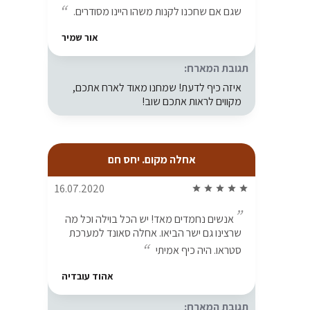
שגם אם שחכנו לקנות משהו היינו מסודרים.
אור שמיר
תגובת המארח:
איזה כיף לדעת! שמחנו מאוד לארח אתכם,
מקווים לראות אתכם שוב!
אחלה מקום. יחס חם
16.07.2020
star
star
star
star
star
אנשים נחמדים מאד! יש הכל בוילה וכל מה
שרצינו גם ישר הביאו. אחלה סאונד למערכת
סטראו. היה כיף אמיתי
אהוד עובדיה
תגובת המארח: