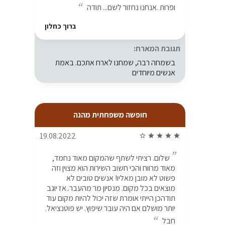
ופרות .אנחנו נחזור לשם... תודה
ברוך כחלון
תגובת המארח:
בשמחה רבה, שמחנו לארח אתכם. באמת
אנשים מיוחדים
חופשה משפחתית מהנה
19.08.2022
star_border
star
star
star
star
שלום. רציתי לשתף שהמקום מאוד נחמד,
מאוד מרווח והכי חשוב השירות הוא מצוין וזה
פשוט לא מובן מאליו! אנשים טובים לא
מוצאים בכל מקום. מנסיון מר מהעבר..אז יוגב
תודהכן הייתי אומרת שזה יכול להיות מקום עוד
יותר מושלם אם היה עובר שיפוץ. יש פוטנציאל.
חבל