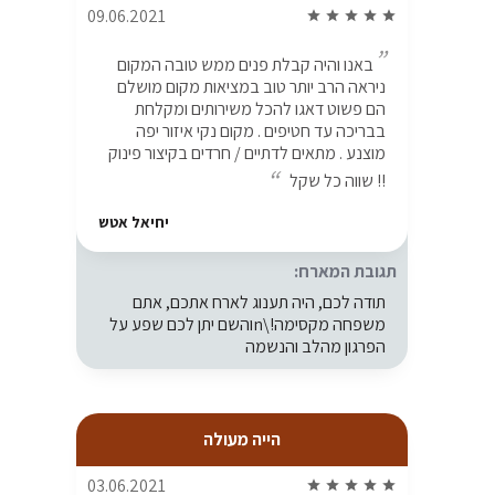
09.06.2021
star
star
star
star
star
באנו והיה קבלת פנים ממש טובה המקום
ניראה הרב יותר טוב במציאות מקום מושלם
הם פשוט דאגו להכל משירותים ומקלחת
בבריכה עד חטיפים . מקום נקי איזור יפה
מוצנע . מתאים לדתיים / חרדים בקיצור פינוק
!! שווה כל שקל
יחיאל אטש
תגובת המארח:
תודה לכם, היה תענוג לארח אתכם, אתם
משפחה מקסימה!\nוהשם יתן לכם שפע על
הפרגון מהלב והנשמה
הייה מעולה
03.06.2021
star
star
star
star
star