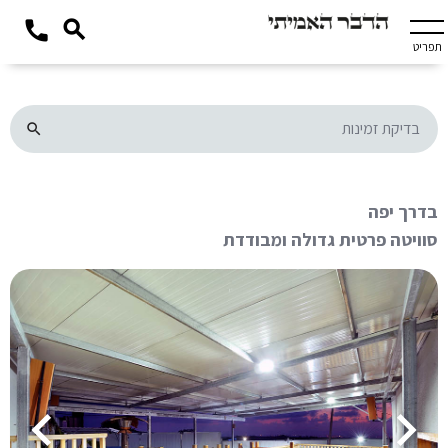
תפריט
בדיקת זמינות
בדרך יפה
סוויטה פרטית גדולה ומבודדת
keyboard_arrow_left
keyboard_arrow_right