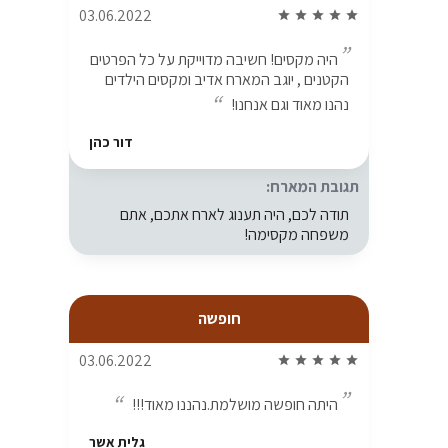
03.06.2022
star
star
star
star
star
היה מקסים! חשיבה מדוייקת על כל הפרטים
הקטנים , יוגב המארח אדיב ומקסים הילדים
נהנו מאוד וגם אנחנו!
דור כהן
תגובת המארח:
תודה לכם, היה תענוג לארח אתכם, אתם
משפחה מקסימה!
חופשה
03.06.2022
star
star
star
star
star
היתה חופשה מושלמת.נהננו מאוד!!!
גלית אשר