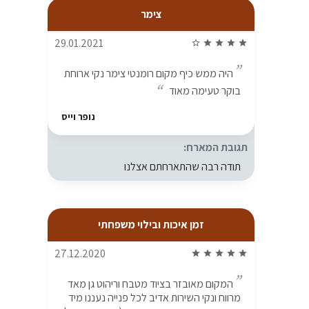
צימר
29.01.2021
star_border
star
star
star
star
היה ממש כיף מקום רומנטי צימר נקי ארוחת
בוקר טעימה מאוד
נופר וייס
תגובת המארח:
תודה רבה שהתארחתם אצלנו
זמן איכות ובילוי משפחתי
27.12.2020
star
star
star
star
star
המקום מאובזר בציוד מטבח וריהוט גן מאד
מרווח ונקי השירות אדיב לכל פנייה נעננו מיד