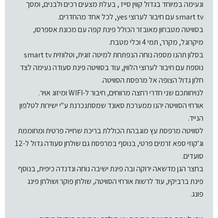
ונעימה במיוחד בגדול קווין סייז , בעלת מצעים רכים ולבנים, ומסך
smart tv עם חיבור לערוצי yes, לכל אחד מהחדרים.
בסוויטה מטבחון מאובזר הכולל פינת קפה עם מכונת אספרסו,
מיקרוגל, מקרר, תמי 4 וכלי מטבח.
בסלון תהנו מספה נוחה הנפתחת למיטה זוגית, וטלווזית smart tv
נוספת עם חיבור לערוצי הלווין, עוד בסוויטה פינת סעודה נעימה לצד
חלון גדול הצופה אל מרפסת הסוויטה.
לנויחותכם שני חדרי רחצה מרווחים, חיבור ל-WIFI ומיזוג אויר.
אורחי הסוויטה יהנו ממערכת סאונד שמסתנכרנת ע"י ישירות לטלפון
הנייד.
לסוויטה מרפסת עץ מוגבהת הכוללת בריכת שחייה פרטית ומחוממת
וג'קוזי ספא זרמים פרטי, בנוסף במרפסת גם שולחן סעודה גדול ל-12
סועדים.
בחצר הגן מדשאה ירוקה ובה פינת ישיבה נוחה ונדנדה כיפית, בנוסף
פינת ברביקיו, עוד לרשות אורחי הסוויטה, שולחן פוקר ושולחן פינג
פונג.