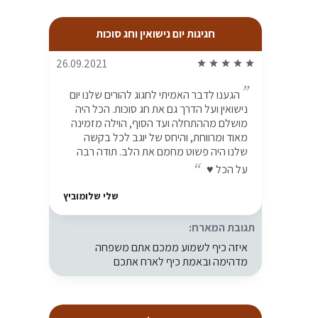
חגיגות יום נישואין וחג סוכות
26.09.2021
star
star
star
star
star
הגענו לדבר האמיתי לחגוג להורים שלנו יום
נישואין ועל הדרך גם את חג סוכות. הכל היה
מושלם מההתחלה ועד הסוף, הוילה מזמינה
מאוד ומרווחת, והיחס של יוגב לכל בקשה
שלנו היה פשוט מחמם את הלב. תודה רבה
על הכל ♥️
שלי שלומוביץ
תגובת המארח:
איזה כיף לשמוע ממכם אתם משפחה
מדהימה ובאמת כיף לארח אתכם