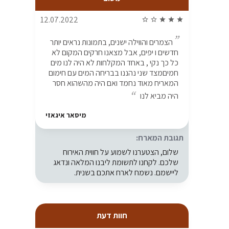
12.07.2022
star_border
star_border
star
star
star
הצמרים והווילה ישנים, בתמונות נראים יותר
חדשים ו יפים, אבל מצאנו חרקים המקום לא
כל כך נקי , באחד המקלחות לא היה לנו מים
חמיםמצד שני נהננו בבריחה המים עם חימום
המאריח מאוד נחמד ואם היה מהשהוא חסר
היה מביא לנו
מיסאר איגאזי
תגובת המארח:
שלום, הצטערנו לשמוע על חווית האירוח
שלכם. לקחנו לתשומת ליבנו המלאה ונדאג
ליישמם. נשמח לארח אתכם בשנית.
חוות דעת