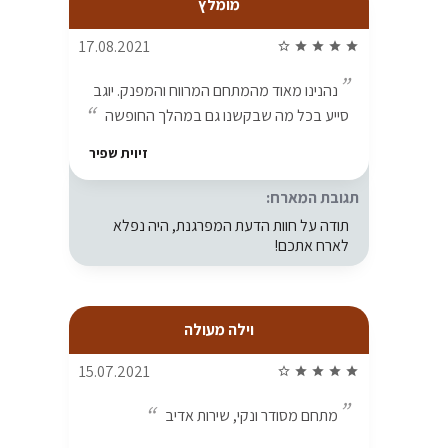
מומלץ
17.08.2021
star_border
star
star
star
star
נהנינו מאוד מהמתחם המרווח והמפנק. יוגב
סייע בכל מה שבקשנו גם במהלך החופשה
זיוית שפיר
תגובת המארח:
תודה על חוות הדעת המפרגנת, היה נפלא
לארח אתכם!
וילה מעולה
15.07.2021
star_border
star
star
star
star
מתחם מסודר ונקי, שירות אדיב