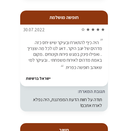
חופשה מושלמת
30.07.2022
star_border
star
star
star
star
היה כיף להתארח ובעיקר שיש יחס כזה
מדהים של יוגב היקר.. דאג לנו לכל מה שצריך
.. ואפילו פינק במגש פירות וקינוחים ..מקום
באמת מדהים לאירוח משפחתי .. ובעיקר למי
שאוהב חופשה כפרית
ישראל ברששת
תגובת המארח:
תודה על חוות הדעת המפרגנת, היה נפלא
לארח אתכם!
משוב