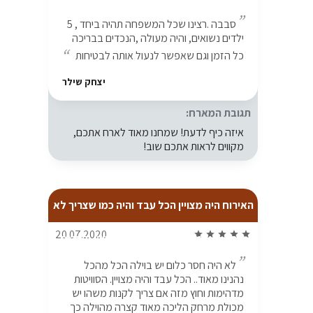
סבבה .רצינו שכל המשפחה תהיה ביחד , 5
ילדים נשואים, והיה מעולה ,הנכדים בבריכה
כל הזמן וגם שאפשר לנעול אותה לבטיחות
יצחק שילר
תגובת המארח:
איזה כיף לדעת! שמחנו מאוד לארח אתכם,
מקווים לראות אתכם שוב!
האירוח היה מצויין הכל עבד והיה כמו שצריך לא
20.07.2020
star
star
star
star
star
היתה פאדיחה אפילו הכי קטנה שיש, בעלים
לא היה חסר כלום יש בוילה הכל מהכל
מדהים והיחס שקיבלנו היה מעל למצופה!
נהנינו מאוד.. הכל עבד והיה מצויין. הסוויטות
מדהימות וחוץ מזה אם צריך לקנות משהו יש
מכולת מרחק הליכה מאוד קצרה מהוילה כך