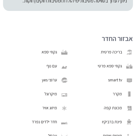
ניתן לערוך בסוויטה מסיבות ימי הולדת ומסיבות רווקים/רווקות..
אבזור החדר
בריכה פרטית
גקוזי ספא
גקוזי ספא פרטי
עם נוף
smart tv
ערוצי yes
מקרר
מיקרוגל
מכונת קפה
מיזוג אויר
פינת ברביקיו
חדר ילדים נפרד
מיטות שיזוף
ערסל