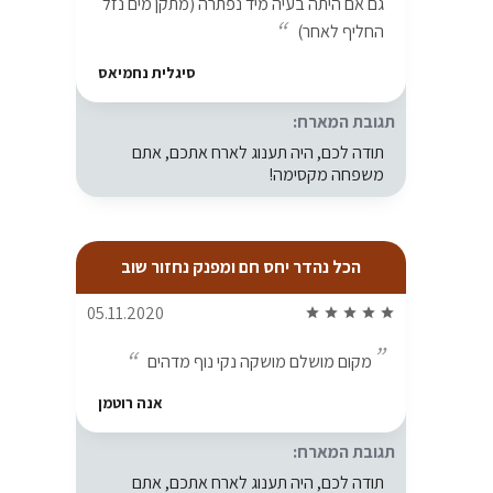
גם אם היתה בעיה מיד נפתרה (מתקן מים נזל
החליף לאחר)
סיגלית נחמיאס
תגובת המארח:
תודה לכם, היה תענוג לארח אתכם, אתם
משפחה מקסימה!
הכל נהדר יחס חם ומפנק נחזור שוב
05.11.2020
star
star
star
star
star
מקום מושלם מושקה נקי נוף מדהים
אנה רוטמן
תגובת המארח:
תודה לכם, היה תענוג לארח אתכם, אתם