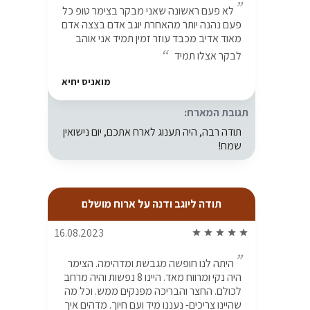
לא פעם ראשונה שאני מבקר בצימר טופ כל
פעם נהנה יותר מהאחרת יוגב אדם בצצה אדם
מאוד אדיב מכבד עוזר זמין תמיד אני אוהב
לבקר אצלו תמיד
מואניס יחיא
תגובת המארח:
תודה רבה, היה תענוג לארח אתכם, יום נישואין
שמח!
תודה ליוגב ודנה על ארוח מושלם
16.08.2023
star
star
star
star
star
היתה לנו חופשה מגבשת ומדהימה. הצימר
היה נקי ומרווח מאד. היינו 8 נפשות והיה מרחב
לכולם. החצר והבריכה מפנקים ממש. וכל מה
שהיינו צריכים- נעננו מיד ועם חיוך. מדהים איך