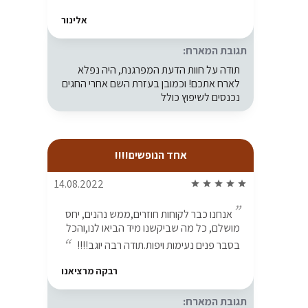
אלינור
תגובת המארח:
תודה על חוות הדעת המפרגנת, היה נפלא
לארח אתכם! וכמובן בעזרת השם אחרי החגים
נכנסים לשיפוץ כולל
אחד הנופשים!!!!
14.08.2022
star
star
star
star
star
אנחנו כבר לקוחות חוזרים,ממש נהנים, יחס
מושלם, כל מה שביקשנו מיד הביאו לנו,והכל
בסבר פנים נעימות ויפות.תודה רבה יוגב!!!!
רבקה מרציאנו
תגובת המארח: