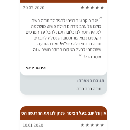
20.02.2020
star
star
star
star
star
יוגב בוקר טוב רציתי להגיד לך תודה בשם
כולנו על ערב מדהים הוילה פשוט מושלמת
לא היה חסר לנו כלום דאגת להכל עד הפרטים
הקטנים נבוא עוד וכמובן שנמליץ לחברים
תודה רבה ואחלה סופ"ש! זאת ההודעה
ששלחתי לבעל המקום בבוקר חושב שזה
אומר הכל!
איתמר ירימי
תגובת המארח:
תודה רבה רבה
אין על יוגב בעל הצימר שנתן לנו את ההרגשה הכי
10.01.2020
star
star
star
star
star
ביתית שיש