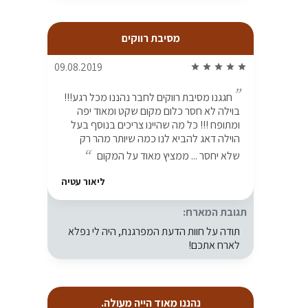
מסיבת רווקים
09.08.2019
star
star
star
star
star
חגגנו מסיבת רווקים לחבר נהננו מכל רגע!!!
בוילה לא חסר כלום מקום שקט ומאוד יפה
ומתופח !!! כל מה שהיינו צריכים בנוסף בעל
הוילה דאג להביא לנו כמה שיותר מהר רק
שלא יחסר ... ממציץ מאוד על המקום
ליאור עטיה
תגובת המארח:
תודה על חוות הדעת המפרגנת, היה לי נפלא
לארח אתכם!
נהננו מאוד הייה מעולה.