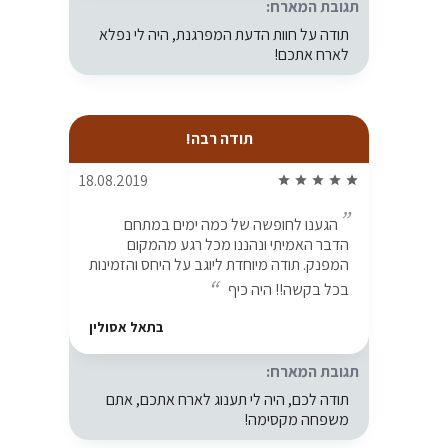
תגובת המארח:
תודה על חוות הדעת המפרגנת, היה לי נפלא
לארח אתכם!
תודה רבה!
18.08.2019
star
star
star
star
star
הגענו לחופשה של כמה ימים במתחם
הדבר האמיתי ונהננו מכל רגע מהמקום
המפנק. תודה מיוחדת ליוגב על היחס והזמינות
בכל בקשה!! היה כיף
בתאל אסולין
תגובת המארח:
תודה לכם, היה לי תענוג לארח אתכם, אתם
משפחה מקסימה!