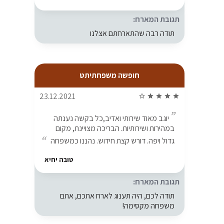
תגובת המארח:
תודה רבה שהתארחתם אצלנו
חופשה משפחתיתט
23.12.2021
star_border
star
star
star
star
יוגב מאוד שירותי ואדיב,כל בקשה נענתה
במהירות ושירותיות. הבריכה מצויינת, מקום
גדול ויפה. דורש קצת חידוש. נהננו כמשפחה
טובה יחיא
תגובת המארח:
תודה לכם, היה תענוג לארח אתכם, אתם
משפחה מקסימה!