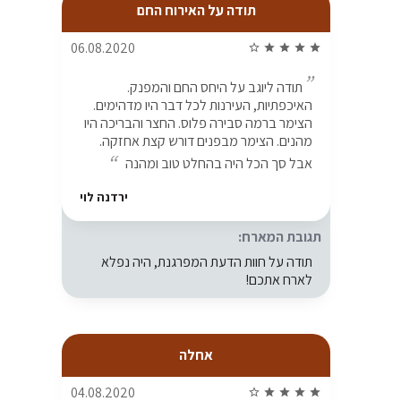
תודה על האירוח החם
06.08.2020
star_border
star
star
star
star
תודה ליוגב על היחס החם והמפנק.
האיכפתיות, העירנות לכל דבר היו מדהימים.
הצימר ברמה סבירה פלוס. החצר והבריכה היו
מהנים. הצימר מבפנים דורש קצת אחזקה.
אבל סך הכל היה בהחלט טוב ומהנה
ירדנה לוי
תגובת המארח:
תודה על חוות הדעת המפרגנת, היה נפלא
לארח אתכם!
אחלה
04.08.2020
star_border
star
star
star
star