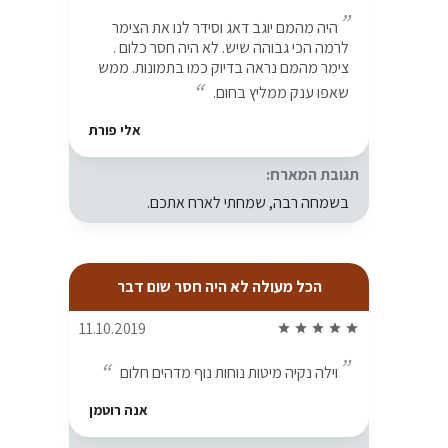
היה מהמם יוגב דאג וסידר לנו את הצימר
לרמה הכי גבוהה שיש. לא היה חסר כלום .
צימר מהמם נראה בדיוק כמו בתמונות. ממש
שאפו ענק ממליץ בחום.
אלי פורת
תגובת המארח:
בשמחה רבה, שמחתי לארח אתכם.
הכל מעולה לא היה חסר שום דבר
11.10.2019
star
star
star
star
star
וילה נקיה מיטות נוחות נוף מדהים חלום
אנה רוטמן