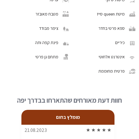
מיטת queen סייז
מטבח מאובזר
ספא פרטי בחדר
צימר מבודד
כיריים
פינת קפה ותה
אינטרנט אלחוטי
מתחם גן פרטי
פרטית מחוממת
חוות דעת מאורחים שהתארחו בבדרך יפה
מומלץ בחום
21.08.2023
star
star
star
star
star