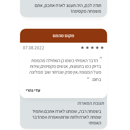
תודה לכם, היה תענוג לארח אתכם, אתם
משפחה מקסימה!
מקום מהמם
07.08.2022
star
star
star
star
star
הדבר האמיתי כשמו כן הוא!וילה מהממת
בדיוק כמו בתמונות, אנשים מקסימים,שירות
מעל המצופה.אין ספק שנחזור שוב ממליצה
בחום.
עדי נהרי
תגובת המארח:
בשמחה רבה, שמחנו לארח אתכם.nתמיד
שמחה לארח ולתת שרותnאפרת nמהדבר
האמיתי