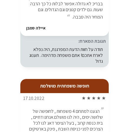
בבריכ לא גדולה אפשר לבלות כל כך הרבה
שעות. גם ילדים קטנים וגם הגדולים. וגם
המחיר היה סבבה.
איילה סמבן
תגובת המארח:
תודה על חוות הדעת המפרגנת, היה נפלא
לארח אתכם! אתם משפחה מדהימה . תענוג
גדול
חופשה משפחתית מושלמת
17.10.2022
star
star
star
star
star
הגענו למתחם 4 משפחות , לחופשה של
שלושה ימים , היה לנו מושלם.אנחנו דתיים ,
בית כנסת קרוב , בעל הצימר דאג לנו לכל
הצרכים לפני כניסת השבת , פינק בארטיקים